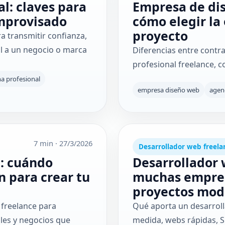
l: claves para
Empresa de dis
improvisado
cómo elegir la
proyecto
 transmitir confianza,
al a un negocio o marca
Diferencias entre contr
profesional freelance, co
a profesional
empresa diseño web
agen
7 min
·
27/3/2026
Desarrollador web freela
: cuándo
Desarrollador 
n para crear tu
muchas empres
proyectos mode
 freelance para
Qué aporta un desarroll
les y negocios que
medida, webs rápidas, S