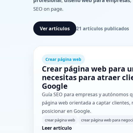
profesional
,
diseño web para empresas
,
SEO on page.
Ver artículos
21
artículos publicados
Crear página web
Crear página web para u
necesitas para atraer cl
Google
Guía SEO para empresas y autónomos q
página web orientada a captar clientes,
posicionar en Google.
crear página web
crear página web para negoc
Leer artículo