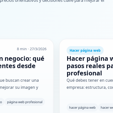
 precios orientativos y decisiones clave para mejorar el
8 min
·
27/3/2026
Hacer página web
n negocio: qué
Hacer página 
ientes desde
pasos reales pa
profesional
ue buscan crear una
Qué debes tener en cuen
 mejorar su imagen y
empresa: estructura, co
io
página web profesional
hacer página web
hacer w